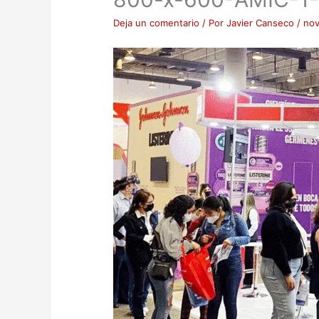
Deja un comentario
/ Por
Javier Canseco
/
nov