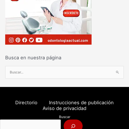
Busca en nuestra página
B
u
s
c
a
Directorio
Instrucciones de publicación
r
Aviso de privacidad
p
Buscar
o
r