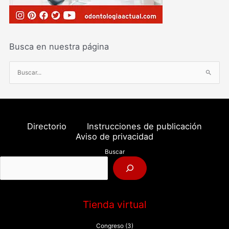
Busca en nuestra página
B
u
s
c
a
Directorio
Instrucciones de publicación
r
Aviso de privacidad
p
Buscar
o
r
:
Tienda virtual
Congreso
(3)