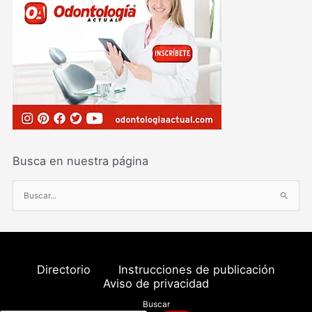
Busca en nuestra página
B
u
s
c
a
Directorio
Instrucciones de publicación
r
Aviso de privacidad
p
Buscar
o