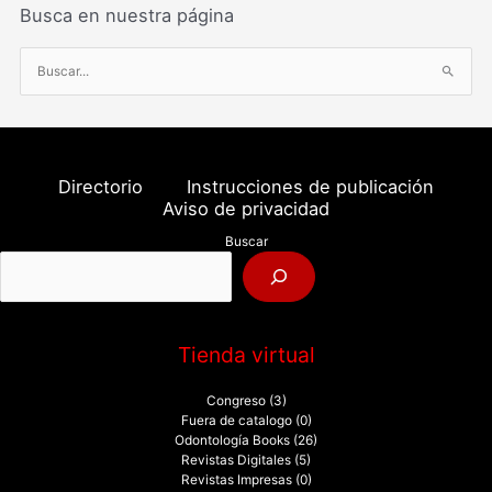
Busca en nuestra página
B
u
s
c
a
Directorio
Instrucciones de publicación
r
Aviso de privacidad
p
Buscar
o
r
:
Tienda virtual
Congreso
(3)
Fuera de catalogo
(0)
Odontología Books
(26)
Revistas Digitales
(5)
Revistas Impresas
(0)