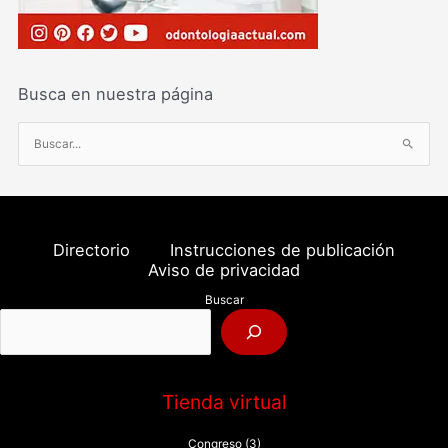
Busca en nuestra página
B
u
s
c
a
Directorio
Instrucciones de publicación
r
Aviso de privacidad
p
Buscar
o
r
:
Tienda virtual
Congreso
(3)