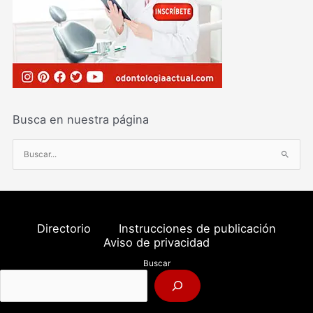
Busca en nuestra página
B
u
s
c
a
Directorio
Instrucciones de publicación
r
Aviso de privacidad
p
Buscar
o
r
: