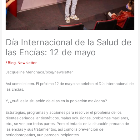
Día Internacional de la Salud de
las Encías: 12 de mayo
/
Blog
,
Newsletter
Jacqueline Menchaca/blog/newsletter
Así como lo leen. El próximo 12 de mayo se celebra el Día Internacional de
las Encías.
Y, ¿cuál es la situación de ellas en la población mexicana?
Estrategias, programas y acciones para resolver el problema de los
dientes cariados, antiestéticos, malas oclusiones, problemas maxilares,
etc., se ven por todas partes. Pero el énfasis en la situación precaria de
las encías y sus tratamientos, así como la prevención de
periodontopatías, aun parecen incipientes.