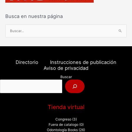
Busca en nuestra página
B
u
s
c
a
Directorio
Instrucciones de publicación
r
Aviso de privacidad
p
Buscar
o
r
:
Tienda virtual
Congreso
(3)
Fuera de catalogo
(0)
Odontología Books
(26)