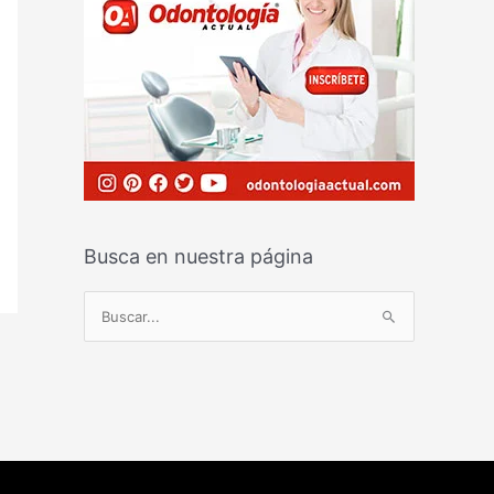
Busca en nuestra página
B
u
s
c
a
r
p