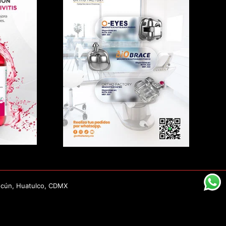
ncún, Huatulco, CDMX