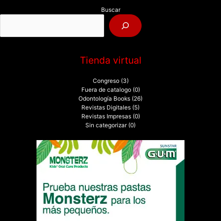
p
Buscar
o
r
:
Tienda virtual
Congreso
(3)
Fuera de catalogo
(0)
Odontología Books
(26)
Revistas Digitales
(5)
Revistas Impresas
(0)
Sin categorizar
(0)