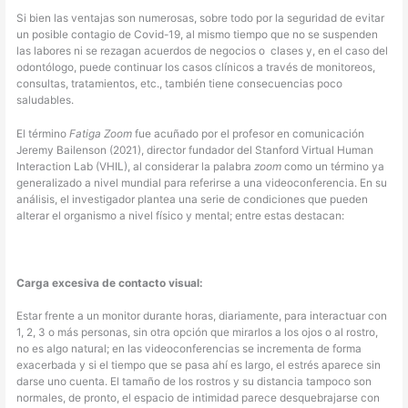
Si bien las ventajas son numerosas, sobre todo por la seguridad de evitar
un posible contagio de Covid-19, al mismo tiempo que no se suspenden
las labores ni se rezagan acuerdos de negocios o clases y, en el caso del
odontólogo, puede continuar los casos clínicos a través de monitoreos,
consultas, tratamientos, etc., también tiene consecuencias poco
saludables.
El término
Fatiga Zoom
fue acuñado por el profesor en comunicación
Jeremy Bailenson (2021), director fundador del Stanford Virtual Human
Interaction Lab (VHIL), al considerar la palabra
zoom
como un término ya
generalizado a nivel mundial para referirse a una videoconferencia. En su
análisis, el investigador plantea una serie de condiciones que pueden
alterar el organismo a nivel físico y mental; entre estas destacan:
Carga excesiva de contacto visual:
Estar frente a un monitor durante horas, diariamente, para interactuar con
1, 2, 3 o más personas, sin otra opción que mirarlos a los ojos o al rostro,
no es algo natural; en las videoconferencias se incrementa de forma
exacerbada y si el tiempo que se pasa ahí es largo, el estrés aparece sin
darse uno cuenta. El tamaño de los rostros y su distancia tampoco son
normales, de pronto, el espacio de intimidad parece desquebrajarse con