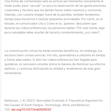
Una forma de contrarrestar esto es activar por momentos únicamente el
modo audio, para “sacudir” un poco la observación de las gesticulaciones
corporales y faciales que los demás hacen sobre nosotros y viceversa.
Además, con nuestra imagen fuera de la pantalla, también tendremos
tiempo para movernos o realizar pequeñas actividades. Por cierto, en el
estudio, el comunicador cita a Croes et al., quienes descubren que
durante las videoconferencias, las personas hablan 15% más fuerte; algo
poco saludable debe resultar de hacerlo constantemente, ¿no creen?
La comunicación virtual ha traído enormes beneficios, sin embargo, los
excesos traen consecuencias. Por ello, aprendamos a utilizarla en tiempo
y forma adecuados. Si bien las videoconferencias han llegado para
quedarse, es necesario estudiar ahora la manera de disminuir sus efectos
dañinos y continuar disfrutando la utilidad y rendimiento de esta gran
herramienta.
Bailenson, J. N. (2021). Nonverbal Overload: A Theoretical Argument for
the Causes of Zoom Fatigue.
Technology, Mind, and Behavior
,
1(3).
doi.org/10.1037/tmb0000030