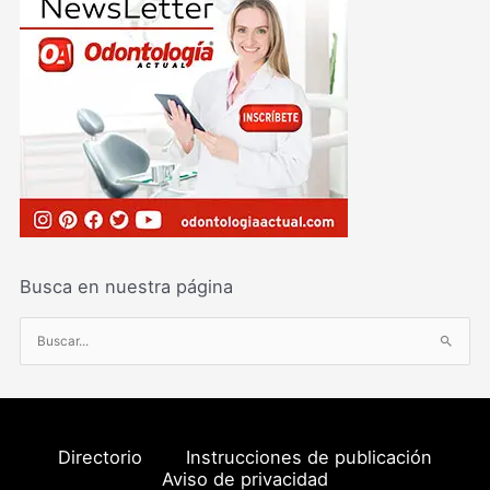
Busca en nuestra página
B
u
s
c
a
Directorio
Instrucciones de publicación
r
Aviso de privacidad