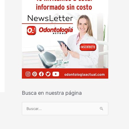
Busca en nuestra página
B
u
s