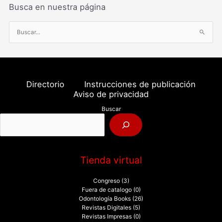
Busca en nuestra página
B
u
s
c
a
Directorio
Instrucciones de publicación
r
Aviso de privacidad
p
Buscar
o
r
:
Tienda virtual
Congreso
(3)
Fuera de catalogo
(0)
Odontología Books
(26)
Revistas Digitales
(5)
Revistas Impresas
(0)