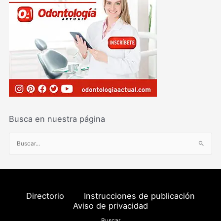
Busca en nuestra página
B
u
s
c
a
Directorio
Instrucciones de publicación
r
Aviso de privacidad
p
Buscar