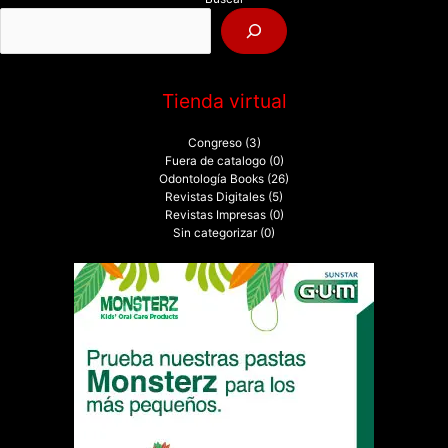
o
r
:
Tienda virtual
Congreso
(3)
Fuera de catalogo
(0)
Odontología Books
(26)
Revistas Digitales
(5)
Revistas Impresas
(0)
Sin categorizar
(0)