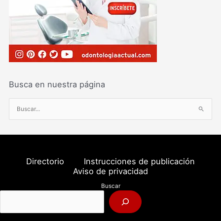
Busca en nuestra página
B
u
s
c
a
Directorio
Instrucciones de publicación
r
Aviso de privacidad
p
Buscar
o
r
: