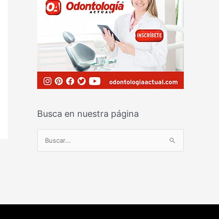
Busca en nuestra página
B
u
s
c
a
r
p