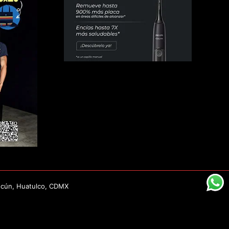
ncún, Huatulco, CDMX