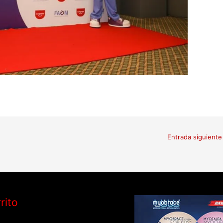
Entrada siguient
rito