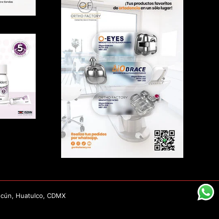
ncún, Huatulco, CDMX