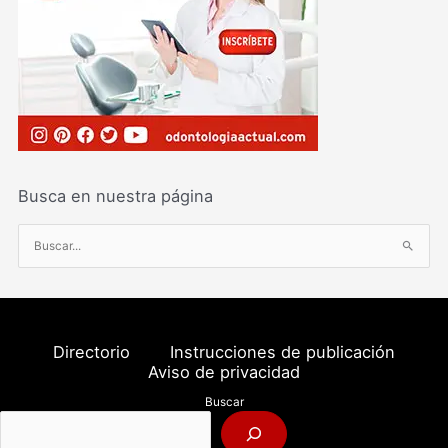
Busca en nuestra página
B
u
s
c
a
Directorio
Instrucciones de publicación
r
Aviso de privacidad
p
Buscar
o
r