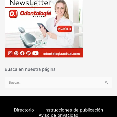
Busca en nuestra página
B
u
s
c
a
Directorio
Instrucciones de publicación
r
Aviso de privacidad