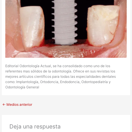
Editorial Odontología Actual, se ha consolidado como uno de los
referentes mas sólidos de la odontología. Ofrece en sus revistas los
mejores artículos científicos para todas las especialidades dentales
como: Implantología, Ortodoncia, Endodoncia, Odontopediatría y
Odontología General
←
Medios anterior
Deja una respuesta