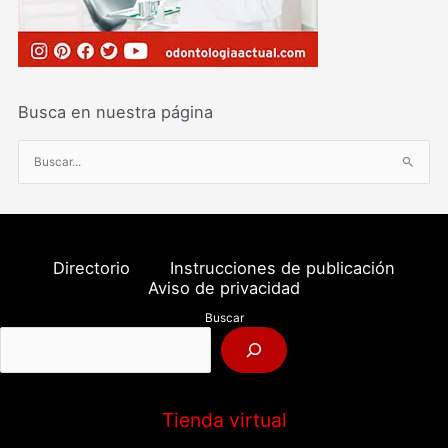
Busca en nuestra página
B
u
s
c
a
Directorio
Instrucciones de publicación
r
Aviso de privacidad
p
Buscar
o
r
:
Tienda virtual