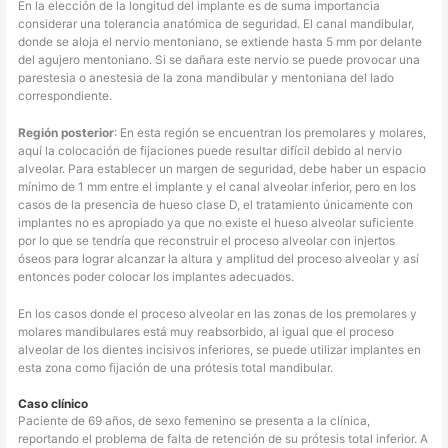
En la elección de la longitud del implante es de suma importancia
considerar una tolerancia anatómica de seguridad. El canal mandibular,
donde se aloja el nervio mentoniano, se extiende hasta 5 mm por delante
del agujero mentoniano. Si se dañara este nervio se puede provocar una
parestesia o anestesia de la zona mandibular y mentoniana del lado
correspondiente.
Región posterior
: En esta región se encuentran los premolares y molares,
aquí la colocación de fijaciones puede resultar difícil debido al nervio
alveolar. Para establecer un margen de seguridad, debe haber un espacio
mínimo de 1 mm entre el implante y el canal alveolar inferior, pero en los
casos de la presencia de hueso clase D, el tratamiento únicamente con
implantes no es apropiado ya que no existe el hueso alveolar suficiente
por lo que se tendría que reconstruir el proceso alveolar con injertos
óseos para lograr alcanzar la altura y amplitud del proceso alveolar y así
entonces poder colocar los implantes adecuados.
En los casos donde el proceso alveolar en las zonas de los premolares y
molares mandibulares está muy reabsorbido, al igual que el proceso
alveolar de los dientes incisivos inferiores, se puede utilizar implantes en
esta zona como fijación de una prótesis total mandibular.
Caso clínico
Paciente de 69 años, de sexo femenino se presenta a la clínica,
reportando el problema de falta de retención de su prótesis total inferior. A