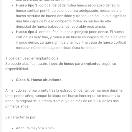
alta densidad de hueso trabécula.
Hueso tipo 3
: cortical delgada rodea hueso esponjoso denso. El
hueso cortical periférico se encuentra adelgazado, rodeando a un
hueso medular de buena densidad y trabeculación. Lo que significa
una fina capa de hueso compacto rodea un núcleo de alta
densidad de hueso trabecular de favorable resistencia.
Hueso tipo 4
: cortical final hueso esponjoso poco denso. El hueso
cortical es muy fino, y rodea a un hueso esponjoso de mala calidad
y poco denso. Lo que significa una muy fina capa de hueso cortical
rodea un núcleo de baja densidad ósea trabecular
Tipos de hueso en Implantología
Se puede clasificar cuatro
tipos de hueso para implantes
según su
disponibilidad.
Clase A. Hueso abundante
A menudo se forma pronto tras la extracción dental, permanece durante
unos pocos años, aunque la altura del hueso interseptal se reduce y la
anchura original de la cresta disminuye en más de un 30 % en los dos
primeros años.
Se caracteriza por:
Anchura mayor a 6 mm.