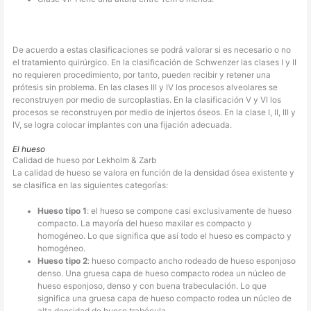
De acuerdo a estas clasificaciones se podrá valorar si es necesario o no
el tratamiento quirúrgico. En la clasificación de Schwenzer las clases I y II
no requieren procedimiento, por tanto, pueden recibir y retener una
prótesis sin problema. En las clases III y IV los procesos alveolares se
reconstruyen por medio de surcoplastias. En la clasificación V y VI los
procesos se reconstruyen por medio de injertos óseos. En la clase I, II, III y
IV, se logra colocar implantes con una fijación adecuada.
El hueso
Calidad de hueso por Lekholm & Zarb
La calidad de hueso se valora en función de la densidad ósea existente y
se clasifica en las siguientes categorías:
Hueso tipo 1
: el hueso se compone casi exclusivamente de hueso
compacto. La mayoría del hueso maxilar es compacto y
homogéneo. Lo que significa que así todo el hueso es compacto y
homogéneo.
Hueso tipo 2
: hueso compacto ancho rodeado de hueso esponjoso
denso. Una gruesa capa de hueso compacto rodea un núcleo de
hueso esponjoso, denso y con buena trabeculación. Lo que
significa una gruesa capa de hueso compacto rodea un núcleo de