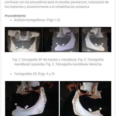
continuar con los procedimos para el estudio, planeacion, colocacion de
los implantes y posteriormente a la rehabilitacion protesica
Procedimiento
Análisis tomográficos. (Figs 1-3)
Fig. 1. Tomografia AP de maxilar y mandibula. Fig. 2. Tomografia
mandibular izquierda. Fig. 3. Tomografia mandibular derecha.
Tomografías 3D
(Figs. 4 y 5)