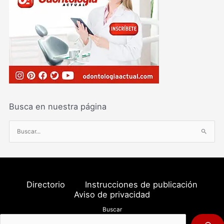
Busca en nuestra página
B
u
s
c
a
Directorio
Instrucciones de publicación
r
Aviso de privacidad
p
Buscar
o