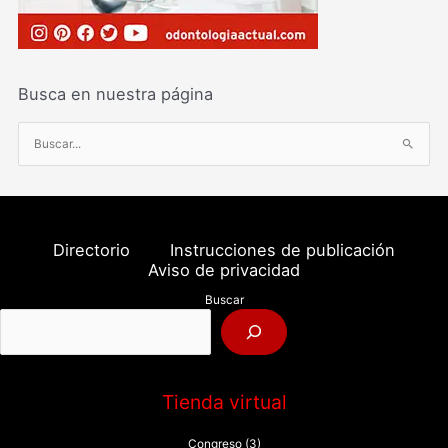
Busca en nuestra página
B
u
s
c
a
Directorio
Instrucciones de publicación
r
Aviso de privacidad
p
Buscar
o
r
:
Tienda virtual
Congreso
(3)