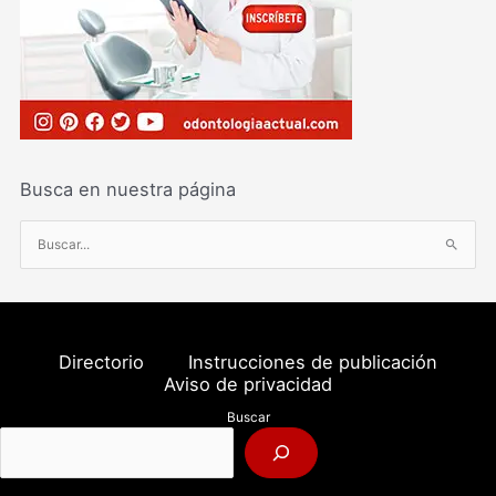
Busca en nuestra página
B
u
s
c
a
Directorio
Instrucciones de publicación
r
Aviso de privacidad
p
Buscar
o
r
: