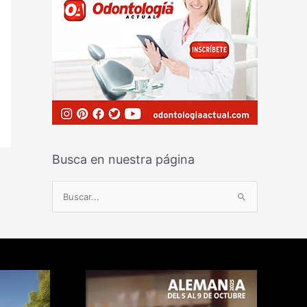
Busca en nuestra página
B
u
s
c
a
r
p