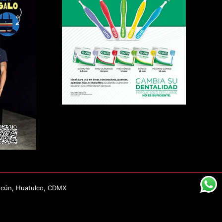
ncún, Huatulco, CDMX