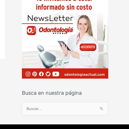
Busca en nuestra página
B
u
s