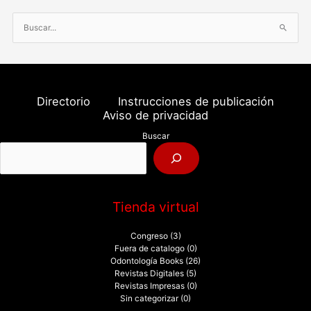
B
u
s
c
a
Directorio
Instrucciones de publicación
r
Aviso de privacidad
p
Buscar
o
r
:
Tienda virtual
Congreso
(3)
Fuera de catalogo
(0)
Odontología Books
(26)
Revistas Digitales
(5)
Revistas Impresas
(0)
Sin categorizar
(0)