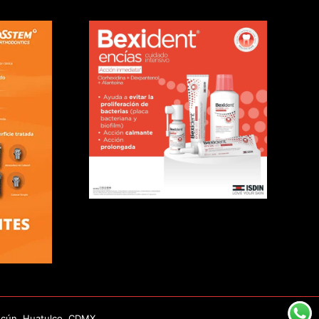
ncún, Huatulco, CDMX