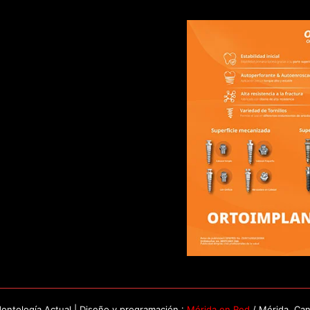
ntología Actual | Diseño y programación :
Mérida en Red
/ Mérida, Ca