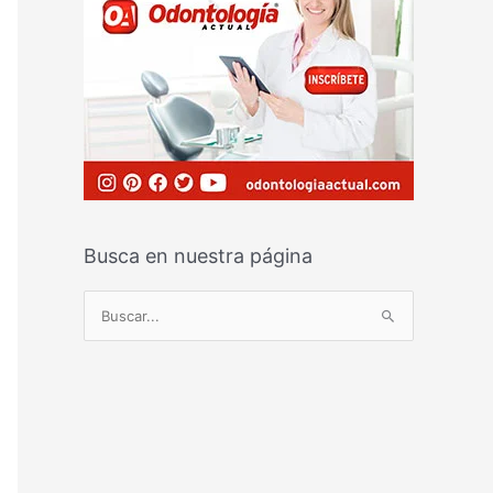
Busca en nuestra página
B
u
s
c
a
r
p