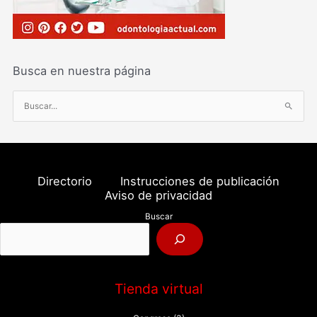
Busca en nuestra página
B
u
s
c
a
Directorio
Instrucciones de publicación
r
Aviso de privacidad
p
Buscar
o
r
:
Tienda virtual