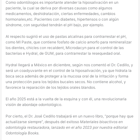
Como odontólogos es importante atender la hiposalivación en un
paciente, la cual se deriva por diversas causas como algunos
medicamentos, deshidratación, ciertas enfermedades, cambios
hormonales,etc. Pacientes con diabetes, hipertensos o con algún
síndrome, con seguridad tendrán el pH bajo, por ejemplo.
Al respecto sugirió el uso de pastas alcalinas para contrarrestar el pH,
como MI Paste, que contiene fosfato de calcio amorfo para remineralizar
los dientes, chicles con recaldent, Microdacyn para el control de las
bacterias e Hydral, de GUM, para contrarrestar la resequedad oral.
Hydral llegará a México en diciembre, según nos comentó el Dr. Cedillo, y
será un coadyuvante en el control de la hiposalivación, ya que hidrata la
boca seca además de proteger a la mucosa oral de la irritación y forma
una protección para los tejidos bucales secos. No contiene alcohol, y
favorece la reparación de los tejidos orales blandos.
El año 2025 está a la vuelta de la esquina y con él, una revolucionaria
visión de abordaje odontológico.
Por cierto, el Dr. José Cedillo trabajará en un nuevo libro, “porque hay que
actualizarse siempre”, después del exitoso
Materiales bioactivos en
odontología restauradora, lanzado en el año 2023 por nuestra editorial
Odontología Books.