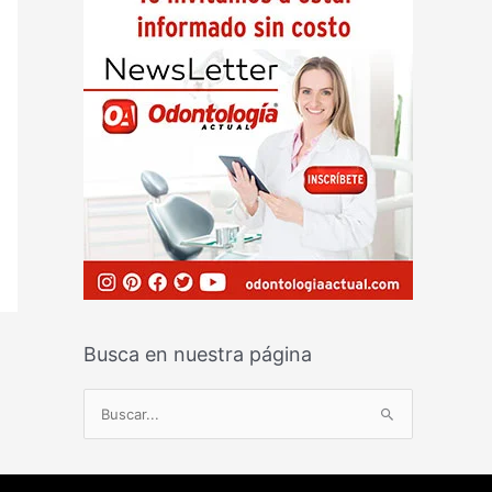
Busca en nuestra página
B
u
s