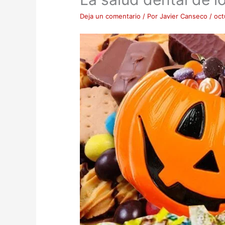
Deja un comentario
/ Por
Javier Canseco
/
oct