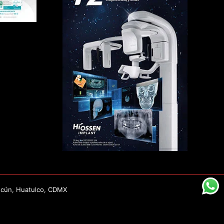
ncún, Huatulco, CDMX