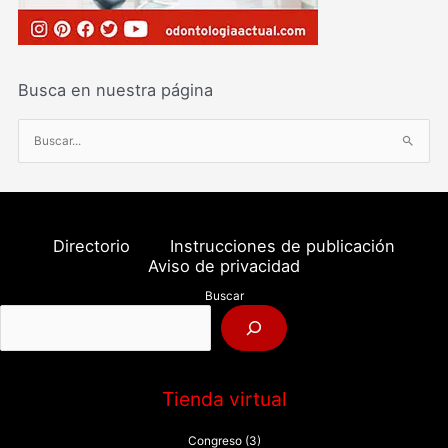
Busca en nuestra página
B
u
s
c
a
Directorio
Instrucciones de publicación
r
Aviso de privacidad
p
Buscar
o
r
:
Tienda virtual
Congreso
(3)