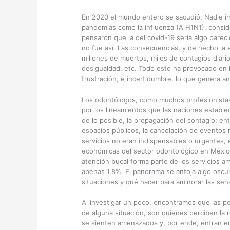
En 2020 el mundo entero se sacudió. Nadie im
pandemias como la influenza (A H1N1), conside
pensaron que la del covid-19 sería algo pare
no fue así. Las consecuencias, y de hecho la
millones de muertos, miles de contagios diari
desigualdad, etc. Todo esto ha provocado en 
frustración, e incertidumbre, lo que genera an
Los odontólogos, como muchos profesionistas
por los lineamientos que las naciones establecie
de lo posible, la propagación del contagio; en
espacios públicos, la cancelación de eventos 
servicios no eran indispensables o urgentes, 
económicas del sector odontológico en México
atención bucal forma parte de los servicios 
apenas 1.8%. El panorama se antoja algo oscur
situaciones y qué hacer para aminorar las sen
Al investigar un poco, encontramos que las p
de alguna situación, son quienes perciben la 
se sienten amenazados y, por ende, entran e