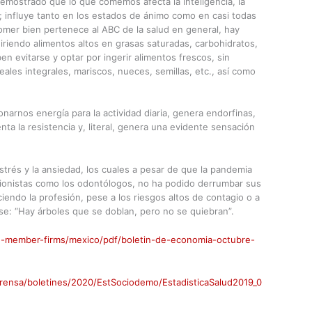
emostrado que lo que comemos afecta la inteligencia, la
 influye tanto en los estados de ánimo como en casi todas
comer bien pertenece al ABC de la salud en general, hay
iriendo alimentos altos en grasas saturadas, carbohidratos,
n evitarse y optar por ingerir alimentos frescos, sin
ales integrales, mariscos, nueces, semillas, etc., así como
onarnos energía para la actividad diaria, genera endorfinas,
ta la resistencia y, literal, genera una evidente sensación
trés y la ansiedad, los cuales a pesar de que la pandemia
sionistas como los odontólogos, no ha podido derrumbar sus
ciendo la profesión, pese a los riesgos altos de contagio o a
rase: “Hay árboles que se doblan, pero no se quiebran”.
1.-member-firms/mexico/pdf/boletin-de-economia-octubre-
rensa/boletines/2020/EstSociodemo/EstadisticaSalud2019_0