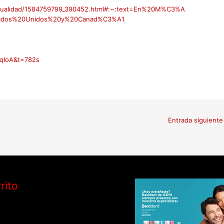
actualidad/1584759799_390452.html#:~:text=En%20M%C3%A
tados%20Unidos%20y%20Canad%C3%A1
.
qIoA&t=782s
Entrada siguient
rito