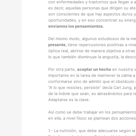
con enfermedades y trastornos que llegan a af
es decir, aquellas personas que dirigen su aten
son conscientes de que hay aspectos duros y 
oportunidades, y en eso concentran su energí
enviamos los pensamientos.
Del mismo modo, algunos estudiosos de la m
presente,
tiene repercusiones positivas a niv
óptica real, abrirse de manera objetiva a otra
lo que también disminuye la angustia, la desco
Por otra parte,
aceptar un hecho
en nuestra vi
importante en la tarea de mantener la calma a
conformarse sino de admitir que el obstáculo e
“A lo que resistes, persiste” decía Carl Jung,
de la índole que sean, es abrazándolos para r
Adaptarse es la clave.
Así como se debe trabajar en los pensamientos
en ella, a nivel físico se plantean dos accione
1.- La nutrición, que debe adecuarse según la 