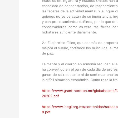
Estudios en Inglaterra y Estados Unidos han d
capacidad de concentración, de razonamiento;
las facetas de la actividad mental. Y aunque 
quienes no se percatan de su importancia, ing
y con procesamientos dañinos, por lo que debe
conservadores, como las verduras, frutas, cere
hidratarse suficiente diariamente.
2.- El ejercicio físico, que además de proporci
mejora el sueño, fortalece los músculos, aumen
de paz.
La mente y el cuerpo en armonía reducen el es
ha convertido en el pan de cada día de profe
ganas de salir adelante ni de continuar enalte
la difícil situación económica. Como reza la f
https://www.grantthornton.mx/globalassets/
20202.pdf
https://www.inegi.org.mx/contenidos/saladep
8.pdf