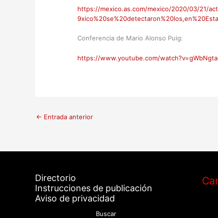
https://mexico.as.com/mexico/2020/03/21/
9xico%20se%20detectaron%20los,en%20Es
Conferencia de Mario Alonso Puig:
https://www.youtube.com/watch?v=gWbNgta
←
Entrada anterior
Directorio
Car
Instrucciones de publicación
Aviso de privacidad
Buscar