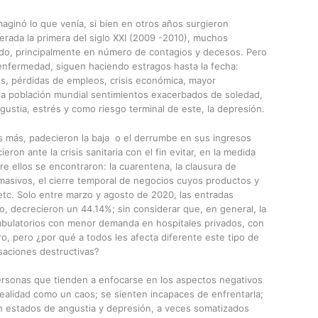
aginó lo que venía, si bien en otros años surgieron
rada la primera del siglo XXI (2009 -2010), muchos
cido, principalmente en número de contagios y decesos. Pero
 enfermedad, siguen haciendo estragos hasta la fecha:
os, pérdidas de empleos, crisis económica, mayor
la población mundial sentimientos exacerbados de soledad,
gustia, estrés y como riesgo terminal de este, la depresión.
 más, padecieron la baja o el derrumbe en sus ingresos
ron ante la crisis sanitaria con el fin evitar, en la medida
tre ellos se encontraron: la cuarentena, la clausura de
masivos, el cierre temporal de negocios cuyos productos y
etc. Solo entre marzo y agosto de 2020, las entradas
, decrecieron un 44.14%; sin considerar que, en general, la
ambulatorios con menor demanda en hospitales privados, con
o, pero ¿por qué a todos les afecta diferente este tipo de
saciones destructivas?
ersonas que tienden a enfocarse en los aspectos negativos
realidad como un caos; se sienten incapaces de enfrentarla;
n estados de angustia y depresión, a veces somatizados