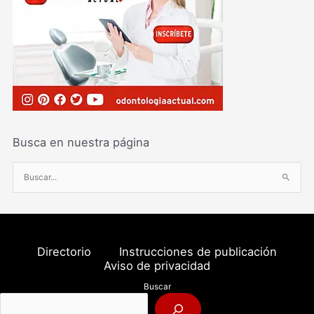
Busca en nuestra página
B
u
s
c
a
Directorio
Instrucciones de publicación
r
Aviso de privacidad
p
Buscar
o
r