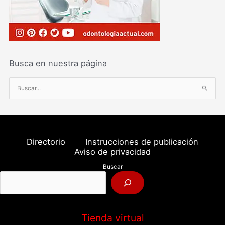
Busca en nuestra página
B
u
s
c
a
Directorio
Instrucciones de publicación
r
Aviso de privacidad
p
Buscar
o
r
:
Tienda virtual