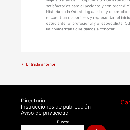
viaje a través de 12 capítulos donde expuso l
satisfactorias para el paciente y con procedimi
Historia de la Odontología. Inicio y desarroll
encuentran disponibles y representan el inicio
estudiante, el profesional y el especialista.
latinoamericana que damos a conocer
←
Entrada anterior
Directorio
Car
Instrucciones de publicación
Aviso de privacidad
Buscar