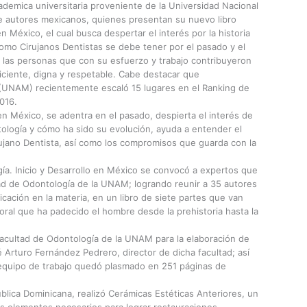
ademica universitaria proveniente de la Universidad Nacional
 autores mexicanos, quienes presentan su nuevo libro
en México, el cual busca despertar el interés por la historia
como Cirujanos Dentistas se debe tener por el pasado y el
las personas que con su esfuerzo y trabajo contribuyeron
iciente, digna y respetable. Cabe destacar que
(UNAM) recientemente escaló 15 lugares en el Ranking de
016.
 en México, se adentra en el pasado, despierta el interés de
ología y cómo ha sido su evolución, ayuda a entender el
rujano Dentista, así como los compromisos que guarda con la
gía. Inicio y Desarrollo en México se convocó a expertos que
tad de Odontología de la UNAM; logrando reunir a 35 autores
licación en la materia, en un libro de siete partes que van
oral que ha padecido el hombre desde la prehistoria hasta la
acultad de Odontología de la UNAM para la elaboración de
sé Arturo Fernández Pedrero, director de dicha facultad; así
u equipo de trabajo quedó plasmado en 251 páginas de
ública Dominicana, realizó Cerámicas Estéticas Anteriores, un