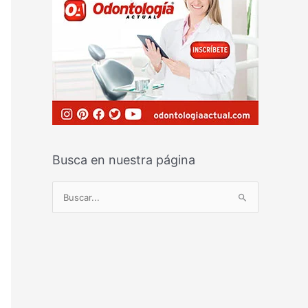
Busca en nuestra página
B
u
s
c
a
r
p