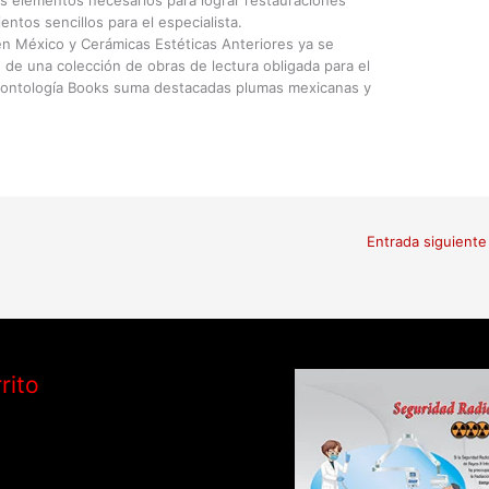
os elementos necesarios para lograr restauraciones
entos sencillos para el especialista.
o en México y Cerámicas Estéticas Anteriores ya se
 de una colección de obras de lectura obligada para el
 Odontología Books suma destacadas plumas mexicanas y
Entrada siguient
rito