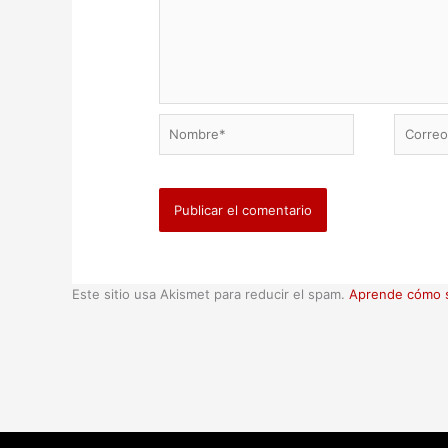
Nombre*
Correo
electrón
Este sitio usa Akismet para reducir el spam.
Aprende cómo s