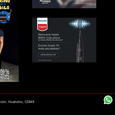
ncún, Huatulco, CDMX