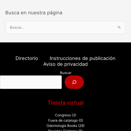
Busca en nuestra página
B
u
s
c
a
Directorio
Instrucciones de publicación
r
Aviso de privacidad
p
Buscar
o
r
:
Tienda virtual
Congreso
(3)
Fuera de catalogo
(0)
Odontología Books
(26)
Revistas Digitales
(5)