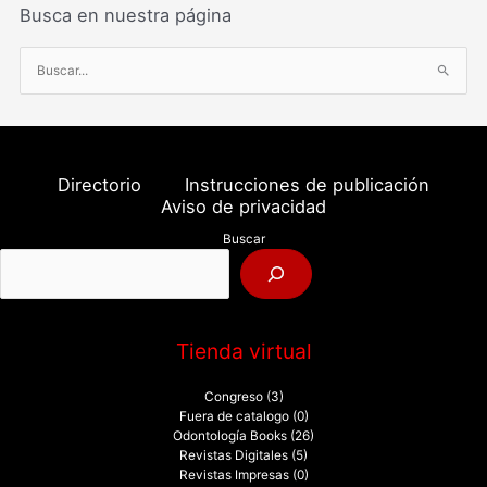
Busca en nuestra página
B
u
s
c
a
Directorio
Instrucciones de publicación
r
Aviso de privacidad
p
Buscar
o
r
:
Tienda virtual
Congreso
(3)
Fuera de catalogo
(0)
Odontología Books
(26)
Revistas Digitales
(5)
Revistas Impresas
(0)