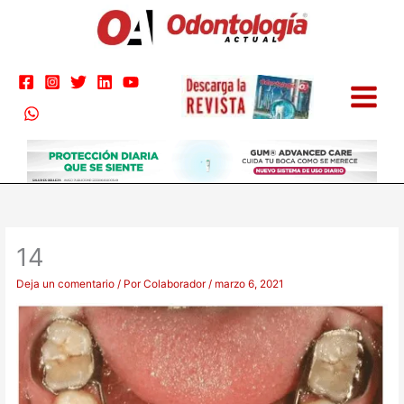
Ir
al
contenido
14
Deja un comentario
/ Por
Colaborador
/
marzo 6, 2021