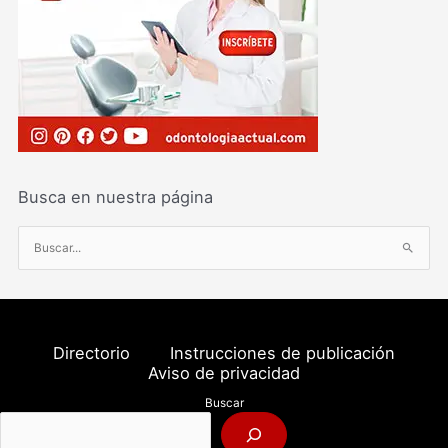
Busca en nuestra página
B
u
s
c
a
Directorio
Instrucciones de publicación
r
Aviso de privacidad
p
Buscar
o
r