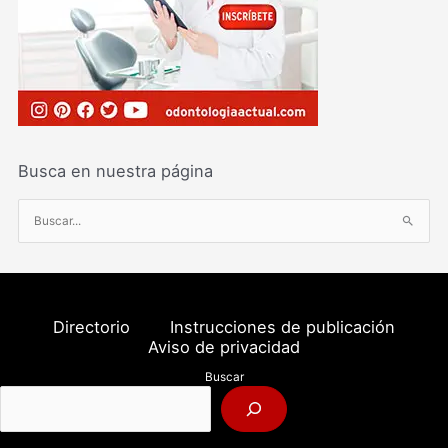
Busca en nuestra página
B
u
s
c
a
Directorio
Instrucciones de publicación
r
Aviso de privacidad
p
Buscar
o
r
: