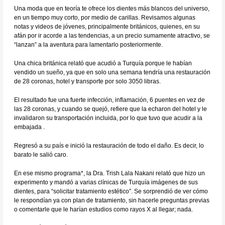
Una moda que en teoría te ofrece los dientes más blancos del universo,
en un tiempo muy corto, por medio de carillas. Revisamos algunas
notas y videos de jóvenes, principalmente británicos, quienes, en su
afán por ir acorde a las tendencias, a un precio sumamente atractivo, se
“lanzan” a la aventura para lamentarlo posteriormente.
Una chica británica relató que acudió a Turquía porque le habían
vendido un sueño, ya que en solo una semana tendría una restauración
de 28 coronas, hotel y transporte por solo 3050 libras.
El resultado fue una fuerte infección, inflamación, 6 puentes en vez de
las 28 coronas, y cuando se quejó, refiere que la echaron del hotel y le
invalidaron su transportación incluida, por lo que tuvo que acudir a la
embajada .
Regresó a su país e inició la restauración de todo el daño. Es decir, lo
barato le salió caro.
En ese mismo programa*, la Dra. Trish Lala Nakani relató que hizo un
experimento y mandó a varias clínicas de Turquía imágenes de sus
dientes, para “solicitar tratamiento estético”. Se sorprendió de ver cómo
le respondían ya con plan de tratamiento, sin hacerle preguntas previas
o comentarle que le harían estudios como rayos X al llegar; nada.