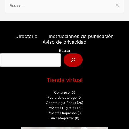
B
u
s
c
a
Directorio
Instrucciones de publicación
r
Aviso de privacidad
p
Buscar
o
r
:
Tienda virtual
Congreso
(3)
Fuera de catalogo
(0)
Odontología Books
(26)
Revistas Digitales
(5)
Revistas Impresas
(0)
Sin categorizar
(0)