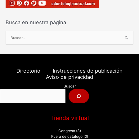
Busca en nuestra página
B
u
s
c
a
Directorio
Instrucciones de publicación
r
Aviso de privacidad
p
Buscar
o
r
:
Tienda virtual
Congreso
(3)
Fuera de catalogo
(0)