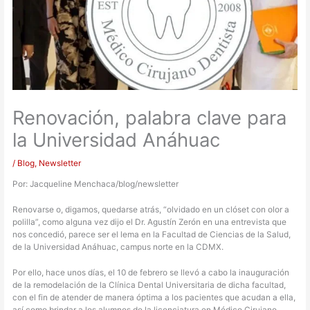
Renovación, palabra clave para
la Universidad Anáhuac
/
Blog
,
Newsletter
Por: Jacqueline Menchaca/blog/newsletter
Renovarse o, digamos, quedarse atrás, “olvidado en un clóset con olor a
polilla”, como alguna vez dijo el Dr. Agustín Zerón en una entrevista que
nos concedió, parece ser el lema en la Facultad de Ciencias de la Salud,
de la Universidad Anáhuac, campus norte en la CDMX.
Por ello, hace unos días, el 10 de febrero se llevó a cabo la inauguración
de la remodelación de la Clínica Dental Universitaria de dicha facultad,
con el fin de atender de manera óptima a los pacientes que acudan a ella,
así como brindar a los alumnos de la licenciatura en Médico Cirujano