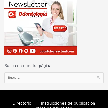
Busca en nuestra página
B
u
s
c
a
Directorio
Instrucciones de publicación
r
Aviso de privacidad