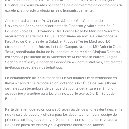
Dentista, las herramientas necesarias para convertirse en odontólogos de
excelencia, no solo profesional sino humanísticamente.
Al evento asistieron el Dr. Cipriano Sánchez García, rector de la
Universidad Anáhuac; el vicerrector de Finanzas y Administración, P.
Eduardo Robles Gil Orvañanos; Dra. Lorena Rosalba Martínez Verduzco,
vicerrectora académica; Dr. Salvador Bueno Valenzuela, director de la
Facultad de Ciencias de la Salud; el P. Lucas Tenier Machado, LC
director de Pastoral Universitaria del Campus Norte; el MO Antonio Copín
Tovar, coordinador titular de la licenciatura en Médico Cirujano Dentista,
así como la presidenta de la Sociedad de Alumnos esa carrera, Regina
Sedano Martínez y autoridades académicas, administrativas, estudiantes,
invitados especiales y catedráticos.
La colaboración de las autoridades universitarias fue determinante en
llevar a cabo dicha remodelación, dotando a la clínica de seis sillones
dentales con tecnología de vanguardia, punta de lanza en el ámbito
académico y práctico para los alumnos, así lo expresó el Dr. Salvador
Bueno.
Parte de la remodelación consistió, además de los sillones dentales, en la
nueva sala de espera y oficina para los docentes, farmacia, equipo de
primeros auxilios, nuevos rayos X portátiles con sistema de revelado a
través de placa de fósforo y el expediente electrónico, ambos