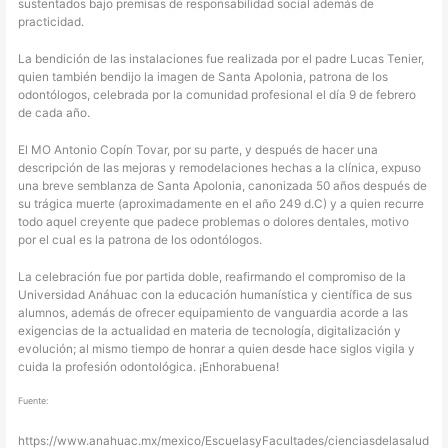
sustentados bajo premisas de responsabilidad social además de
practicidad.
La bendición de las instalaciones fue realizada por el padre Lucas Tenier,
quien también bendijo la imagen de Santa Apolonia, patrona de los
odontólogos, celebrada por la comunidad profesional el día 9 de febrero
de cada año.
El MO Antonio Copín Tovar, por su parte, y después de hacer una
descripción de las mejoras y remodelaciones hechas a la clínica, expuso
una breve semblanza de Santa Apolonia, canonizada 50 años después de
su trágica muerte (aproximadamente en el año 249 d.C) y a quien recurre
todo aquel creyente que padece problemas o dolores dentales, motivo
por el cual es la patrona de los odontólogos.
La celebración fue por partida doble, reafirmando el compromiso de la
Universidad Anáhuac con la educación humanística y científica de sus
alumnos, además de ofrecer equipamiento de vanguardia acorde a las
exigencias de la actualidad en materia de tecnología, digitalización y
evolución; al mismo tiempo de honrar a quien desde hace siglos vigila y
cuida la profesión odontológica. ¡Enhorabuena!
Fuente:
https://www.anahuac.mx/mexico/EscuelasyFacultades/cienciasdelasalud