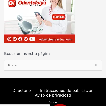
Busca en nuestra página
B
u
s
c
a
Directorio
Instrucciones de publicación
r
Aviso de privacidad
p
Buscar
o