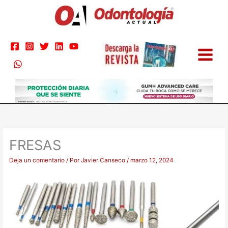
Ir
al
contenido
FRESAS
Deja un comentario
/ Por
Javier Canseco
/
marzo 12, 2024