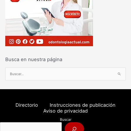
Busca en nuestra página
B
u
s
c
a
Directorio
Instrucciones de publicación
r
Aviso de privacidad
p
Buscar
o
r