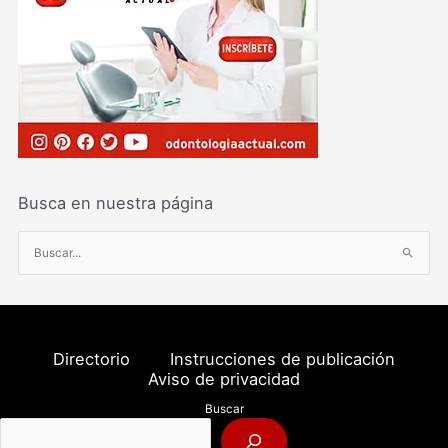
Busca en nuestra página
B
u
s
c
a
Directorio
Instrucciones de publicación
r
Aviso de privacidad
p
Buscar
o
r