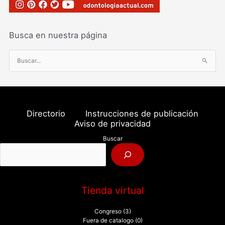
Busca en nuestra página
B
u
s
c
a
Directorio
Instrucciones de publicación
r
Aviso de privacidad
p
Buscar
o
r
:
Tienda virtual
Congreso
(3)
Fuera de catalogo
(0)