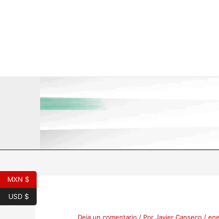
Ir
al
contenido
MXN $
USD $
Deja un comentario
/ Por
Javier Canseco
/
ene