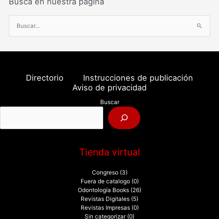
Busca en nuestra página
B
u
s
c
a
Directorio
Instrucciones de publicación
r
Aviso de privacidad
p
Buscar
o
r
:
Tienda virtual
Congreso
(3)
Fuera de catalogo
(0)
Odontología Books
(26)
Revistas Digitales
(5)
Revistas Impresas
(0)
Sin categorizar
(0)