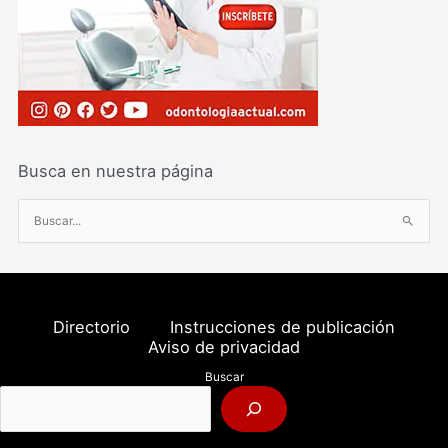
Busca en nuestra página
B
u
s
c
a
Directorio
Instrucciones de publicación
r
Aviso de privacidad
p
Buscar
o
r
: